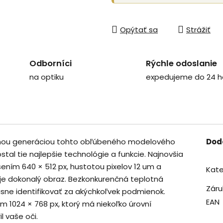
Opýtať sa
Strážiť
Odborníci
Rýchle odoslanie
na optiku
expedujeme do 24 h
hou generáciou tohto obľúbeného modelového
Dod
stal tie najlepšie technológie a funkcie. Najnovšia
šením 640 × 512 px, hustotou pixelov 12 um a
Kate
je dokonalý obraz. Bezkonkurenčná teplotná
Záru
jasne identifikovať za akýchkoľvek podmienok.
EAN
ím 1024 × 768 px, ktorý má niekoľko úrovní
l vaše oči.