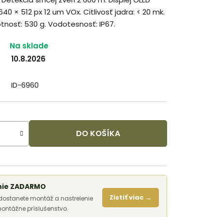
40 × 512 px 12 um VOx. Citlivosť jadra: < 20 mk.
tnosť: 530 g. Vodotesnosť: IP67.
Na sklade
10.8.2026
ID-6960
DO KOŠÍKA
enie ZADARMO
Zistiť viac →
 dostanete montáž a nastrelenie
montážne príslušenstvo.