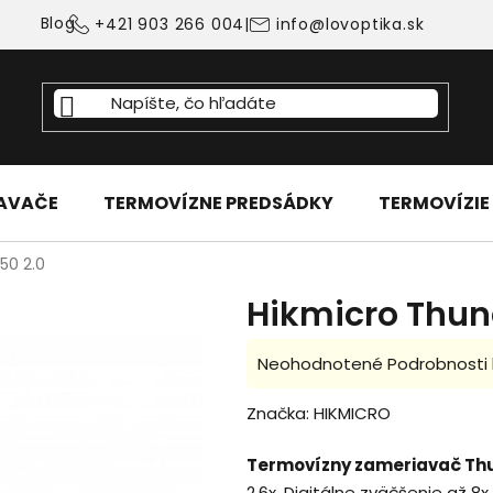
Blog
+421 903 266 004
|
info@lovoptika.sk
IAVAČE
TERMOVÍZNE PREDSÁDKY
TERMOVÍZIE
50 2.0
Hikmicro Thun
Priemerné
Neohodnotené
Podrobnosti
hodnotenie
Značka:
HIKMICRO
produktu
je
Termovízny zameriavač Thu
0,0
2,6x. Digitálne zväčšenie až 8x