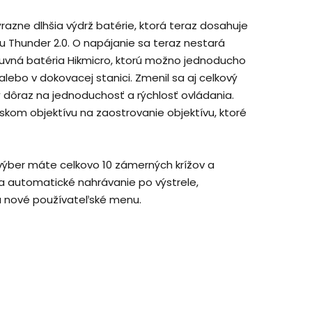
razne dlhšia výdrž batérie, ktorá teraz dosahuje
lu Thunder 2.0. O napájanie sa teraz nestará
suvná batéria Hikmicro, ktorú možno jednoducho
ebo v dokovacej stanici. Zmenil sa aj celkový
 dôraz na jednoduchosť a rýchlosť ovládania.
kom objektívu na zaostrovanie objektívu, ktoré
a výber máte celkovo 10 zámerných krížov a
a automatické nahrávanie po výstrele,
a nové používateľské menu.