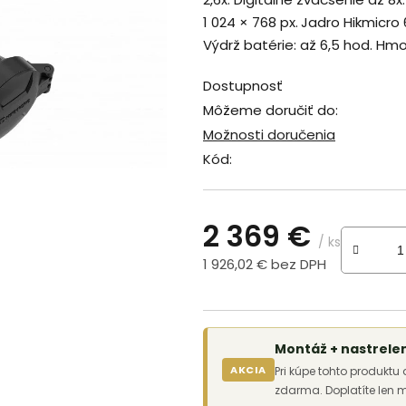
z
1 024 × 768 px.
Jadro Hikmicro 6
5
Výdrž batérie: až 6,5 hod. Hmo
hviezdičiek.
Dostupnosť
Môžeme doručiť do:
Možnosti doručenia
Kód:
2 369 €
/ ks
1 926,02 € bez DPH
Jednotková cena:
Montáž + nastrel
AKCIA
Pri kúpe tohto produktu
zdarma. Doplatíte len 