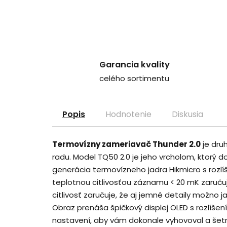
Garancia kvality
celého sortimentu
Popis
Hodnotenie
Diskusia
Termovízny zameriavač Thunder 2.0
je dru
radu. Model TQ50 2.0 je jeho vrcholom, ktorý do
generácia termovízneho jadra Hikmicro s rozlí
teplotnou citlivosťou záznamu < 20 mK zaruču
citlivosť zaručuje, že aj jemné detaily možno 
Obraz prenáša špičkový displej OLED s rozlíšen
nastavení, aby vám dokonale vyhovoval a šetri