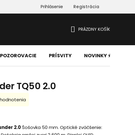
Prihlásenie
Registrácia
PRÁZDNY KOŠÍK
NÁKUPNÝ
KOŠÍK
 POZOROVACIE
PRÍSVITY
NOVINKY ✮
PRÍ
der TQ50 2.0
 hodnotenia
nder 2.0
Šošovka 50 mm. Optické zväčšenie:
. Detekcia srnčej zveri 2 600 m. Displej OLED