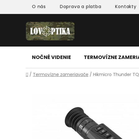
Prejsť
O nás
Doprava a platba
Kontakty
na
obsah
NOČNÉ VIDENIE
TERMOVÍZNE ZAMER
Domov
/
Termovízne zameriavače
/
Hikmicro Thunder TQ