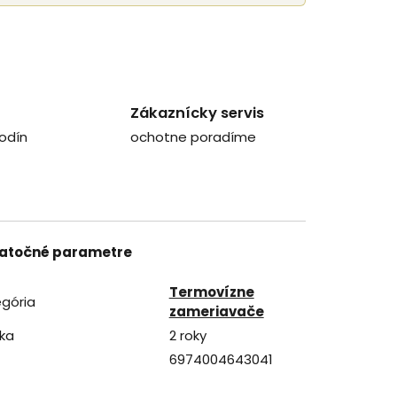
Zákaznícky servis
odín
ochotne poradíme
atočné parametre
Termovízne
gória
zameriavače
ka
2 roky
6974004643041