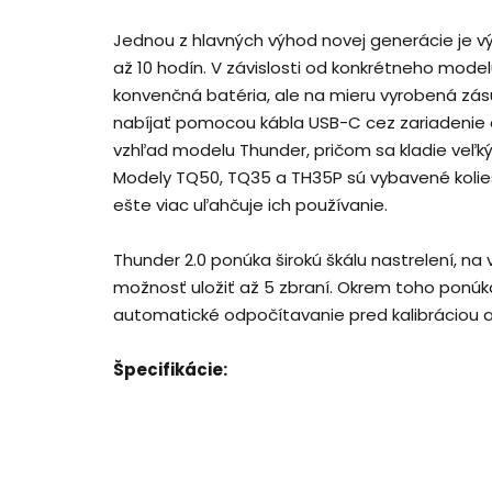
Jednou z hlavných výhod novej generácie je vý
až 10 hodín. V závislosti od konkrétneho mode
konvenčná batéria, ale na mieru vyrobená zá
nabíjať pomocou kábla USB-C cez zariadenie al
vzhľad modelu Thunder, pričom sa kladie veľký
Modely TQ50, TQ35 a TH35P sú vybavené kolies
ešte viac uľahčuje ich používanie.
Thunder 2.0 ponúka širokú škálu nastrelení, n
možnosť uložiť až 5 zbraní. Okrem toho ponúk
automatické odpočítavanie pred kalibráciou 
Špecifikácie: