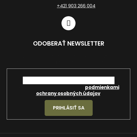
+421 903 266 004
ODOBERAŤ NEWSLETTER
Vložte svoj e-mail a my Vám budeme zasielať
informácie o nových produktoch na našom e-shope.
Email
Vložením e-mailu súhlasíte s
podmienkami
ochrany osobných údajov
.
PRIHLÁSIŤ SA