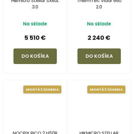
Hikmicro Stellar SX60L
ThermTec Vidar 660
3.0
2.0
Na sklade
Na sklade
5 510 €
2 240 €
DO KOŠÍKA
DO KOŠÍKA
MONTÁŽ ZDARMA
MONTÁŽ ZDARMA
NOCPIX RICO 2 H50R
HIKMICRO STELLAR