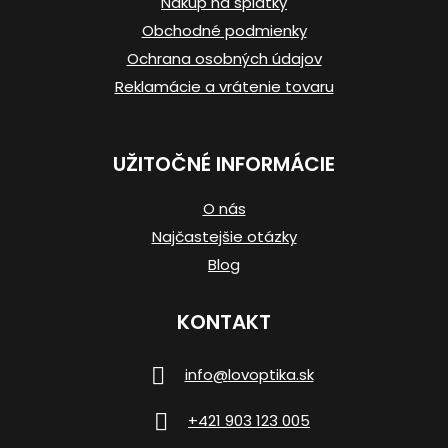
i
Nákup na splátky
e
Obchodné podmienky
Ochrana osobných údajov
Reklamácie a vrátenie tovaru
UŽITOČNÉ INFORMÁCIE
O nás
Najčastejšie otázky
Blog
KONTAKT
info
@
lovoptika.sk
+421 903 123 005