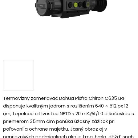
Termovízny zameriavač Dahua Pixfra Chiron C635 LRF
disponuje kvalitným jadrom s rozlíšením 640 × 512 px 12
ųm, tepelnou citlivosťou NETD＜20 mK@f/1.0 a šošovkou s
priemerom 35mm čím ponúka úžasný zážitok pri
poľovaní a ochrane majetku. Jasný obraz aj v
nepriaznivých podmienkach ako je tma, hmla, dážď, sneh,