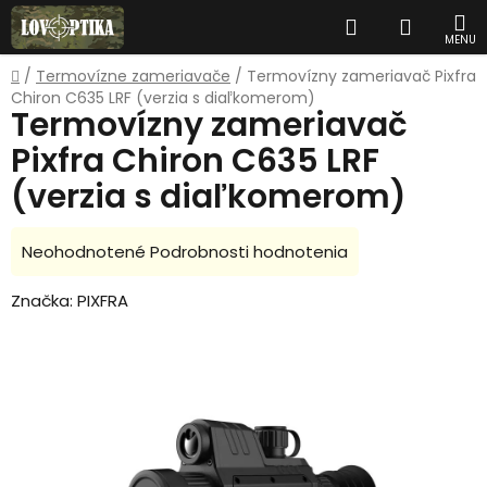
Prejsť
Hľadať
NÁKUP
na
obsah
KOŠÍK
Domov
/
Termovízne zameriavače
/
Termovízny zameriavač Pixfra
Chiron C635 LRF (verzia s diaľkomerom)
Termovízny zameriavač
Pixfra Chiron C635 LRF
(verzia s diaľkomerom)
Priemerné
Neohodnotené
Podrobnosti hodnotenia
hodnotenie
Značka:
PIXFRA
produktu
je
0,0
z
5
hviezdičiek.