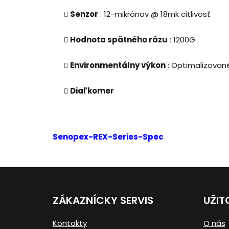
Senzor
: 12-mikrónov @ 18mk citlivosť
Hodnota spätného rázu
: 1200G
Environmentálny výkon
: Optimalizované
Diaľkomer
Senopex-REX-Series-Spec
Z
á
ZÁKAZNÍCKY SERVIS
UŽIT
p
Kontakty
O nás