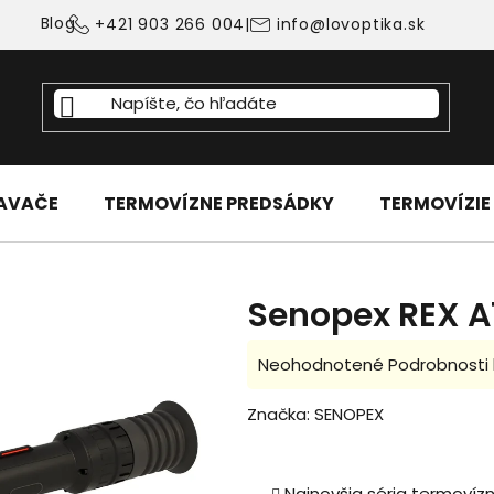
Blog
+421 903 266 004
|
info@lovoptika.sk
IAVAČE
TERMOVÍZNE PREDSÁDKY
TERMOVÍZIE
Senopex REX A
Priemerné
Neohodnotené
Podrobnosti
hodnotenie
Značka:
SENOPEX
produktu
je
0,0
Najnovšia séria termoví