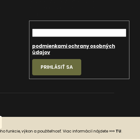
budeme zasielať informácie o
nových produktoch na našom e-
shope.
Email
Vložením e-mailu súhlasíte s
podmienkami ochrany osobných
údajov
.
PRIHLÁSIŤ SA
 funkcie, výkon a použiteľnosť. Viac informácií nájdete
>>> TU
.