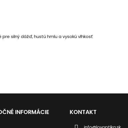
 pre silný dážď, hustú hmlu a vysokú vlhkosť
OČNÉ INFORMÁCIE
KONTAKT
info
@
lovoptika.sk