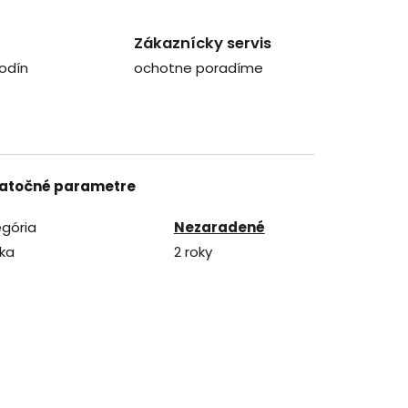
Zákaznícky servis
odín
ochotne poradíme
atočné parametre
gória
Nezaradené
ka
2 roky