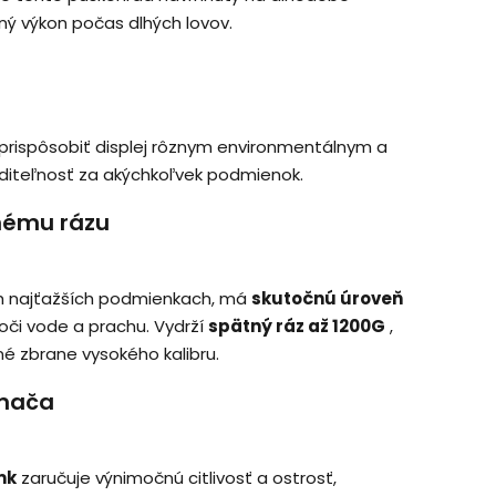
ný výkon počas dlhých lovov.
rispôsobiť displej rôznym environmentálnym a
diteľnosť za akýchkoľvek podmienok.
tnému rázu
ých najťažších podmienkach, má
skutočnú úroveň
voči vode a prachu. Vydrží
spätný ráz až 1200G
,
é zbrane vysokého kalibru.
ímača
mk
zaručuje výnimočnú citlivosť a ostrosť,