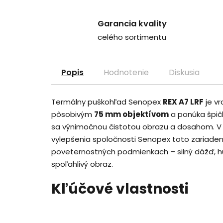
Garancia kvality
celého sortimentu
Popis
Hodnotenie
Diskusia
Termálny puškohľad Senopex
REX A7 LRF
je vr
pôsobivým
75 mm objektívom
a ponúka špi
sa výnimočnou čistotou obrazu a dosahom. V
vylepšenia spoločnosti Senopex toto zariadeni
poveternostných podmienkach – silný dážď, hu
spoľahlivý obraz.
Kľúčové vlastnosti