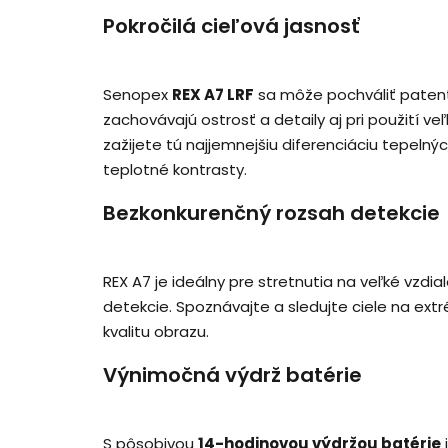
Pokročilá cieľová jasnosť
Senopex
REX A7 LRF
sa môže pochváliť patent
zachovávajú ostrosť a detaily aj pri použití 
zažijete tú najjemnejšiu diferenciáciu tepeln
teplotné kontrasty.
Bezkonkurenčný rozsah detekcie
REX A7 je ideálny pre stretnutia na veľké vzdi
detekcie. Spoznávajte a sledujte ciele na ext
kvalitu obrazu.
Výnimočná výdrž batérie
S pôsobivou
14-hodinovou výdržou batérie