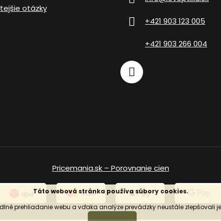
tejšie otázky
+421 903 123 005
+421 903 266 004
Pricemania.sk – Porovnanie cien
Táto webová stránka používa súbory cookies.
né prehliadanie webu a vďaka analýze prevádzky neustále zlepšovali jeho