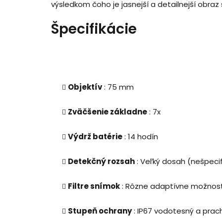
výsledkom čoho je jasnejší a detailnejší obr
Špecifikácie
Objektív
: 75 mm
Zväčšenie základne
: 7x
Výdrž batérie
: 14 hodín
Detekčný rozsah
: Veľký dosah (nešpeci
Filtre snímok
: Rôzne adaptívne možnost
Stupeň ochrany
: IP67 vodotesný a pra