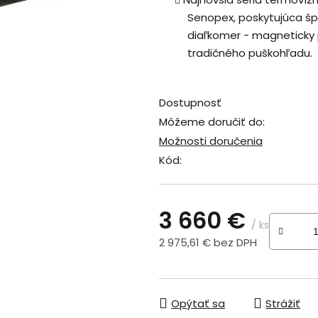
z
Senopex, poskytujúca špi
5
diaľkomer - magneticky p
hviezdičiek.
tradičného puškohľadu.
Dostupnosť
Môžeme doručiť do:
Možnosti doručenia
Kód:
3 660 €
/ ks
2 975,61 € bez DPH
Jednotková cena:
Opýtať sa
Strážiť