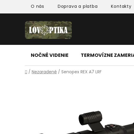
Prejsť
O nás
Doprava a platba
Kontakty
na
obsah
NOČNÉ VIDENIE
TERMOVÍZNE ZAMER
Domov
/
Nezaradené
/
Senopex REX A7 LRF