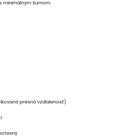
az s minimálnym šumom.
fikovaná presná vzdialenosť)
i
chotesný