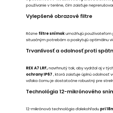
používanie v teréne, čím zaisťuje neprerušova
Vylepšené obrazové filtre
Rôzne
filtre snímok
umožňujú používateľom p
situačným potrebám a poskytujú optimálnu vi
Trvanlivosť a odolnosť proti spä
REX A7 LRF,
navrhnutý tak, aby vydržal aj v t
ochrany IP67
, ktorá zaisťuje úplnú odolnosť 
vďaka čomu je dostatočne robustný pre streln
Technológia 12-mikrónového sn
12-mikrónová technológia ďalekohľadu
pri 18