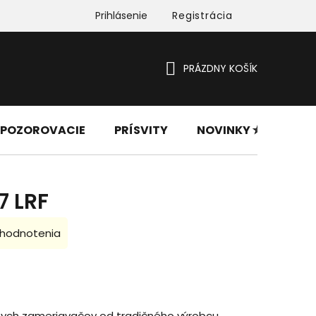
Prihlásenie
Registrácia
PRÁZDNY KOŠÍK
NÁKUPNÝ
KOŠÍK
 POZOROVACIE
PRÍSVITY
NOVINKY ✮
PRÍ
7 LRF
 hodnotenia
znych zameriavačov od tradičného výrobcu