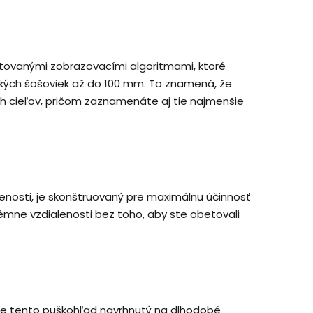
ovanými zobrazovacími algoritmami, ktoré
veľkých šošoviek až do 100 mm. To znamená, že
ých cieľov, pričom zaznamenáte aj tie najmenšie
alenosti, je skonštruovaný pre maximálnu účinnosť
rémne vzdialenosti bez toho, aby ste obetovali
je tento puškohľad navrhnutý na dlhodobé