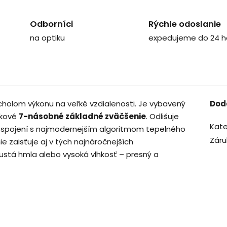
Odborníci
Rýchle odoslanie
na optiku
expedujeme do 24 h
cholom výkonu na veľké vzdialenosti. Je vybavený
Dod
čkové
7-násobné základné zväčšenie
. Odlišuje
Kate
 spojení s najmodernejším algoritmom tepelného
Záru
e zaisťuje aj v tých najnáročnejších
stá hmla alebo vysoká vlhkosť – presný a