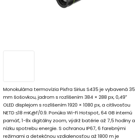
Monokulárna termovízia Pixfra Sirius S435 je vybavená 35
mm šošovkou, jadrom s rozlíšením 384 × 288 px, 0,49″
OLED displejom s rozlíšením 1920 × 1080 px, a citlivosťou
NETD ≤18 mK@f/0.9. Ponúka Wi-Fi Hotspot, 64 GB internú
pamäť, 1-8x digitálny zoom, výdrž batérie až 7,5 hodiny a
nízku spotrebu energie. S ochranou IP67, 6 farebnými
režimami a detekčnou vzdialenosťou až 1800 m je