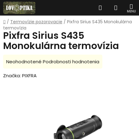
Prejsť
Hľadať
NÁKUP
na
obsah
KOŠÍK
Domov
/
Termovízie pozorovacie
/
Pixfra Sirius S435 Monokulárna
termovízia
Pixfra Sirius S435
Monokulárna termovízia
Priemerné
Neohodnotené
Podrobnosti hodnotenia
hodnotenie
Značka:
PIXFRA
produktu
je
0,0
z
5
hviezdičiek.