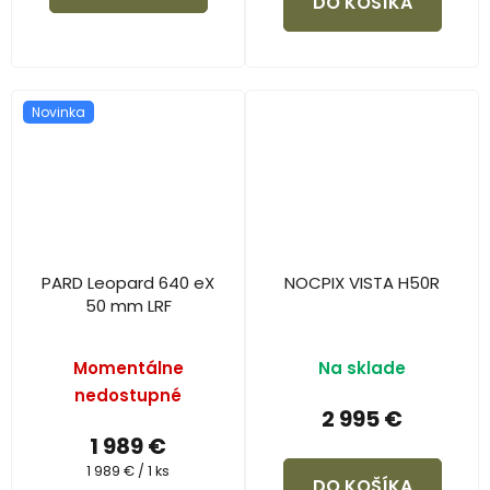
DO KOŠÍKA
Novinka
PARD Leopard 640 eX
NOCPIX VISTA H50R
50 mm LRF
Momentálne
Na sklade
nedostupné
2 995 €
1 989 €
Jednotková
1 989 € / 1 ks
DO KOŠÍKA
cena: