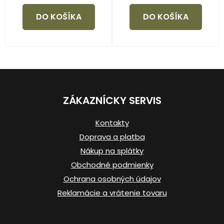
DO KOŠÍKA
DO KOŠÍKA
Z
á
ZÁKAZNÍCKY SERVIS
p
ä
Kontakty
t
Doprava a platba
i
Nákup na splátky
e
Obchodné podmienky
Ochrana osobných údajov
Reklamácie a vrátenie tovaru