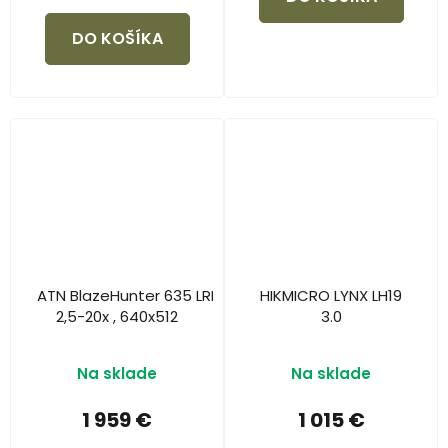
DO KOŠÍKA
ATN BlazeHunter 635 LRF
HIKMICRO LYNX LH19
2,5-20x , 640x512
3.0
Na sklade
Na sklade
1 959 €
1 015 €