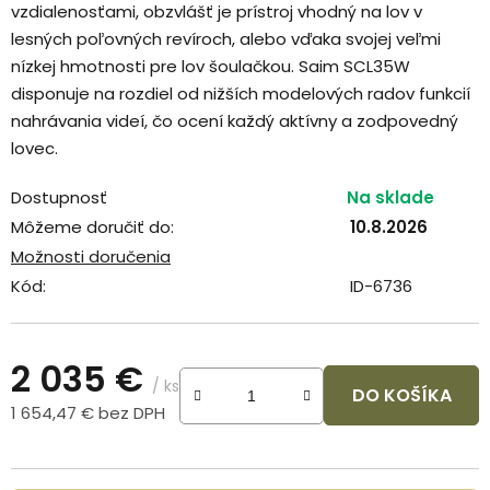
vzdialenosťami, obzvlášť je prístroj vhodný na lov v
lesných poľovných revíroch, alebo vďaka svojej veľmi
nízkej hmotnosti pre lov šoulačkou. Saim SCL35W
disponuje na rozdiel od nižších modelových radov funkcií
nahrávania videí, čo ocení každý aktívny a zodpovedný
lovec.
Dostupnosť
Na sklade
Môžeme doručiť do:
10.8.2026
Možnosti doručenia
Kód:
ID-6736
2 035 €
/ ks
DO KOŠÍKA
1 654,47 € bez DPH
Jednotková cena: