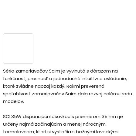
Séria zameriavačov Saim je vyvinutá s dôrazom na
funkčnosť, presnosť a jednoduché intuitívne ovládanie,
ktoré zvládne naozaj každý. Rokmi preverená
spoľahlivosť zameriavačov Saim dala rozvoj celému radu
modelov.
SCL35W disponujúci šošovkou s priemerom 35 mm je
určený najmä začínajúcim a menej náročným
termolovcom, ktorí si vystačia s bežnými loveckými