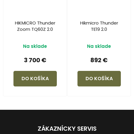
HIKMICRO Thunder
Hikmicro Thunder
Zoom TQ60Z 2.0
TE19 2.0
Na sklade
Na sklade
3 700 €
892 €
DO KOŠÍKA
DO KOŠÍKA
Z
á
ZÁKAZNÍCKY SERVIS
p