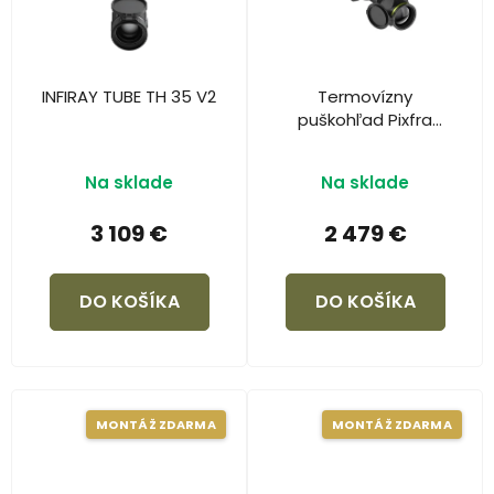
INFIRAY TUBE TH 35 V2
Termovízny
puškohľad Pixfra
Pegasus 2 P650 LRF s
diaľkomerom
Na sklade
Na sklade
3 109 €
2 479 €
DO KOŠÍKA
DO KOŠÍKA
MONTÁŽ ZDARMA
MONTÁŽ ZDARMA