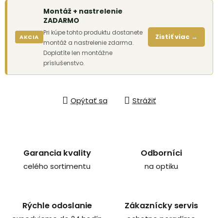
Montáž + nastrelenie
ZADARMO
Pri kúpe tohto produktu dostanete
Zistiť viac →
AKCIA
montáž a nastrelenie zdarma.
Doplatíte len montážne
príslušenstvo.
Opýtať sa
Strážiť
Garancia kvality
Odborníci
celého sortimentu
na optiku
Rýchle odoslanie
Zákaznícky servis