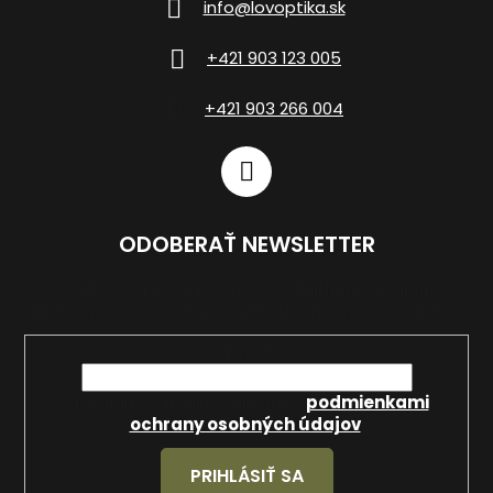
info
@
lovoptika.sk
+421 903 123 005
+421 903 266 004
ODOBERAŤ NEWSLETTER
Vložte svoj e-mail a my Vám budeme zasielať
informácie o nových produktoch na našom e-shope.
Email
Vložením e-mailu súhlasíte s
podmienkami
ochrany osobných údajov
.
PRIHLÁSIŤ SA