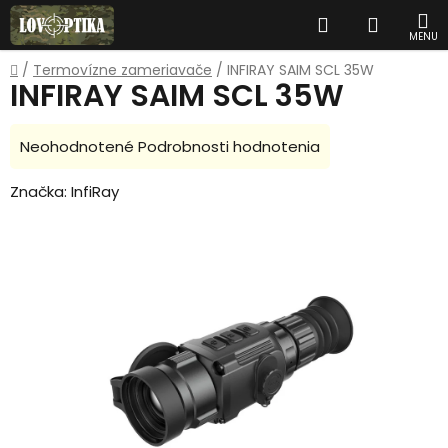
Prejsť
Hľadať
NÁKUP
na
obsah
KOŠÍK
Domov
/
Termovízne zameriavače
/
INFIRAY SAIM SCL 35W
INFIRAY SAIM SCL 35W
Priemerné
Neohodnotené
Podrobnosti hodnotenia
hodnotenie
Značka:
InfiRay
produktu
je
0,0
z
5
hviezdičiek.