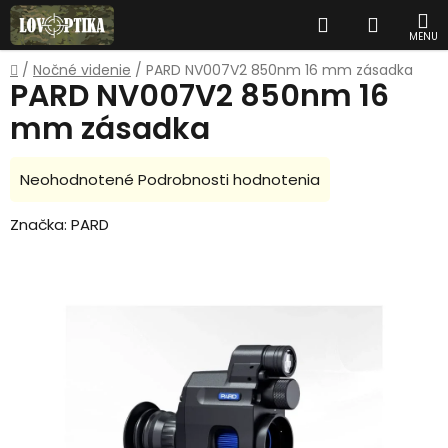
Prejsť
Hľadať
NÁKUP
na
obsah
KOŠÍK
Domov
/
Nočné videnie
/
PARD NV007V2 850nm 16 mm zásadka
PARD NV007V2 850nm 16
mm zásadka
Priemerné
Neohodnotené
Podrobnosti hodnotenia
hodnotenie
Značka:
PARD
produktu
je
0,0
z
5
hviezdičiek.