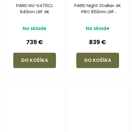
PARD NV-S470CL
PARD Night Stalker 4K
940nm LRF 4K
PRO 850nm LRF
(70mm objektív)
Na sklade
Na sklade
739 €
839 €
DO KOŠÍKA
DO KOŠÍKA