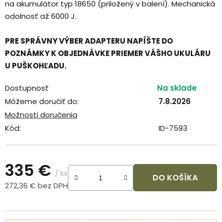
na akumulátor typ 18650 (priložený v balení). Mechanická
odolnosť až 6000 J.
PRE SPRÁVNY VÝBER ADAPTERU NAPÍŠTE DO
POZNÁMKY K OBJEDNÁVKE PRIEMER VÁŠHO UKULÁRU
U PUŠKOHĽADU.
Dostupnosť
Na sklade
Môžeme doručiť do:
7.8.2026
Možnosti doručenia
Kód:
ID-7593
335 €
/ ks
DO KOŠÍKA
272,36 € bez DPH
Jednotková cena: