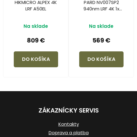
HIKMICRO ALPEX 4K
PARD NV007SP2
LRF A50EL
940nm LRF 4K 1x
optické zväčšenie (
DIAĽKOMER )
Na sklade
Na sklade
809 €
569 €
DO KOŠÍKA
DO KOŠÍKA
Z
á
ZÁKAZNÍCKY SERVIS
p
ä
Kontakty
t
Doprava a platba