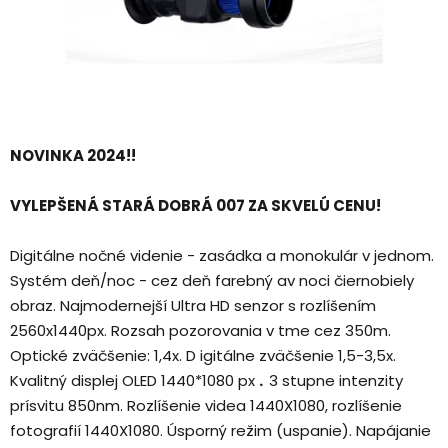
NOVINKA 2024!!
VYLEPŠENÁ STARÁ DOBRÁ 007 ZA SKVELÚ CENU!
Digitálne
nočné videnie
- zasádka a monokulár v jednom.
Systém deň/noc - cez deň farebný av noci čiernobiely
obraz. Najmodernejší Ultra HD senzor s rozlíšením
2560x1440px. Rozsah pozorovania v tme cez 350m.
Optické zväčšenie: 1,4x. D
igitálne zväčšenie 1,5-3,5x.
Kvalitný displej OLED 1440*1080 px
.
3 stupne intenzity
prísvitu 850nm. Rozlíšenie videa 1440X1080, rozlíšenie
fotografií 1440X1080. Úsporný režim (uspanie). Napájanie