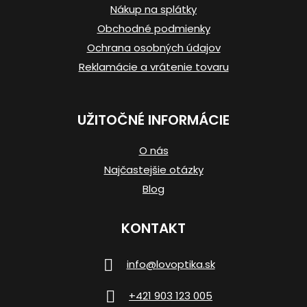
i
Nákup na splátky
e
Obchodné podmienky
Ochrana osobných údajov
Reklamácie a vrátenie tovaru
UŽITOČNÉ INFORMÁCIE
O nás
Najčastejšie otázky
Blog
KONTAKT
info
@
lovoptika.sk
+421 903 123 005