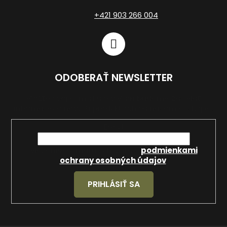
+421 903 266 004
ODOBERAŤ NEWSLETTER
Vložte svoj e-mail a my Vám budeme zasielať
informácie o nových produktoch na našom e-shope.
Email
Vložením e-mailu súhlasíte s
podmienkami
ochrany osobných údajov
.
PRIHLÁSIŤ SA