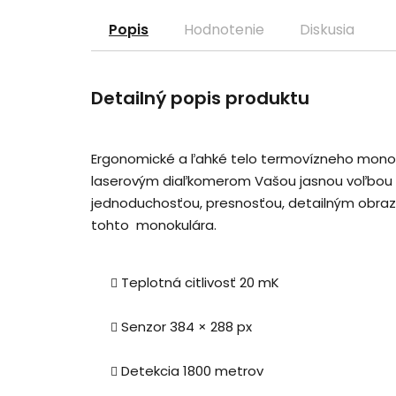
Popis
Hodnotenie
Diskusia
Detailný popis produktu
Ergonomické a ľahké telo termovízneho monok
laserovým diaľkomerom Vašou jasnou voľbou pr
jednoduchosťou, presnosťou, detailným obra
tohto
monokulára.
Teplotná citlivosť 20 mK
Senzor 384 × 288 px
Detekcia 1800 metrov