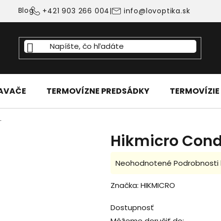
Blog
+421 903 266 004
|
info@lovoptika.sk
IAVAČE
TERMOVÍZNE PREDSÁDKY
TERMOVÍZIE
L
Hikmicro Cond
Priemerné
Neohodnotené
Podrobnosti
hodnotenie
Značka:
HIKMICRO
produktu
je
Dostupnosť
0,0
Môžeme doručiť do: