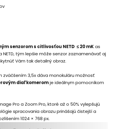
ov
ným senzorom s citlivosťou NETD
≤ 20 mK
as
ta NETD, tým lepšie môže senzor zaznamenávať aj
skytnúť Vám tak detailný obraz.
m zväčšením 3,5x dáva monokuláru možnosť
erovým diaľkomerom
je ideálnym pomocníkom
 Image Pro a Zoom Pro, ktoré až o 50% vylepšujú
lógie spracovania obrazu prinášajú čistejší a
rozlíšením 1024 × 768 px.