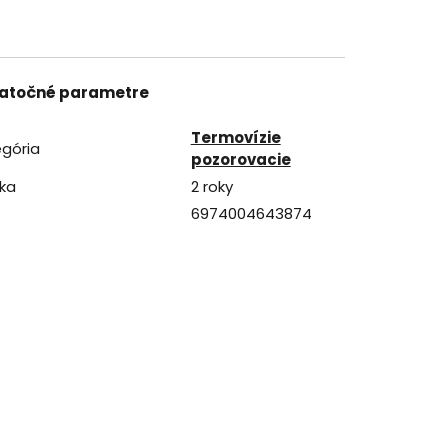
atočné parametre
Termovízie
gória
pozorovacie
ka
2 roky
6974004643874