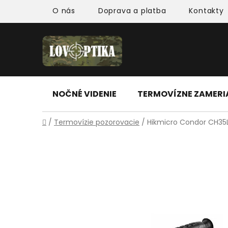
Prejsť
O nás
Doprava a platba
Kontakty
na
obsah
NOČNÉ VIDENIE
TERMOVÍZNE ZAMER
Domov
/
Termovízie pozorovacie
/
Hikmicro Condor CH35