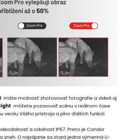
B
máte možnosť zhotovovať fotografie a videá aj
ight
môžete pozorovať scénu v reálnom čase
verziu Vášho prístroja a plno ďalších funkcií.
vodeodolnosť a odolnosť IP67. Preto je Condor
 sneh. O napájanie sa stará jedna výmenná Li-