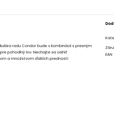
Dod
Kate
ulára radu Condor bude v kombinácii s presným
Záru
e pohodlný lov. Nechajte sa oslniť
EAN
zom a množstvom ďalších predností