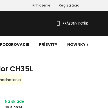
Prihlásenie
Registrácia
PRÁZDNY KOŠÍK
NÁKUPNÝ
KOŠÍK
 POZOROVACIE
PRÍSVITY
NOVINKY ✮
PRÍ
or CH35L
 hodnotenia
Na sklade
10.8.2026