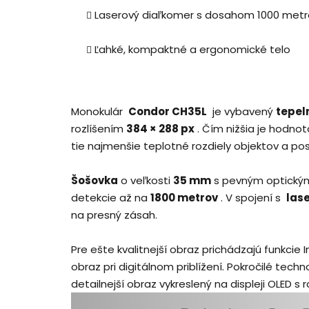
Laserový diaľkomer
s dosahom 1000 metr
Ľahké, kompaktné a ergonomické telo
Monokulár
Condor CH35L
je vybavený
tepel
rozlíšením
384 × 288 px
. Čím nižšia je hodno
tie najmenšie teplotné rozdiely objektov a po
Šošovka
o veľkosti
35 mm
s pevným optický
detekcie až na
1800 metrov
. V spojení s
las
na presný zásah.
Pre ešte kvalitnejší obraz prichádzajú funkcie
obraz pri digitálnom priblížení.
Pokročilé techno
detailnejší obraz vykreslený na displeji OLED s 