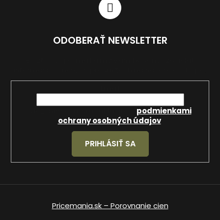
ODOBERAŤ NEWSLETTER
Vložte svoj e-mail a my Vám budeme zasielať
informácie o nových produktoch na našom e-shope.
Email
Vložením e-mailu súhlasíte s
podmienkami
ochrany osobných údajov
.
PRIHLÁSIŤ SA
Pricemania.sk – Porovnanie cien