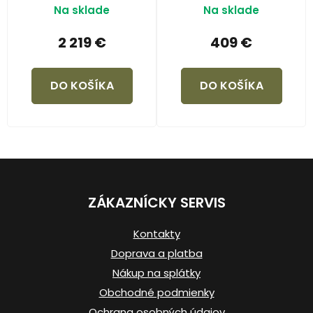
Na sklade
Na sklade
2 219 €
409 €
DO KOŠÍKA
DO KOŠÍKA
Z
á
ZÁKAZNÍCKY SERVIS
p
ä
Kontakty
t
Doprava a platba
i
Nákup na splátky
e
Obchodné podmienky
Ochrana osobných údajov