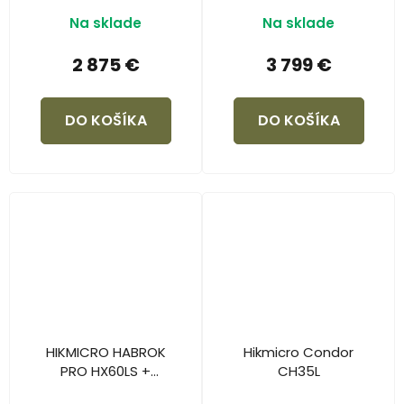
Na sklade
Na sklade
2 875 €
3 799 €
DO KOŠÍKA
DO KOŠÍKA
HIKMICRO HABROK
Hikmicro Condor
PRO HX60LS +
CH35L
TenoSight H-940