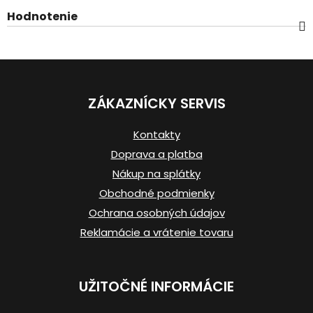
Hodnotenie
Z
á
ZÁKAZNÍCKY SERVIS
p
ä
Kontakty
t
Doprava a platba
i
Nákup na splátky
e
Obchodné podmienky
Ochrana osobných údajov
Reklamácie a vrátenie tovaru
UŽITOČNÉ INFORMÁCIE