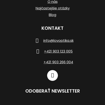
O nás
Najčastejšie otázky
Blog
KONTAKT
info
@
lovoptika.sk
+421 903 123 005
+421 903 266 004
ODOBERAŤ NEWSLETTER
Vložte svoj e-mail a my Vám budeme zasielať