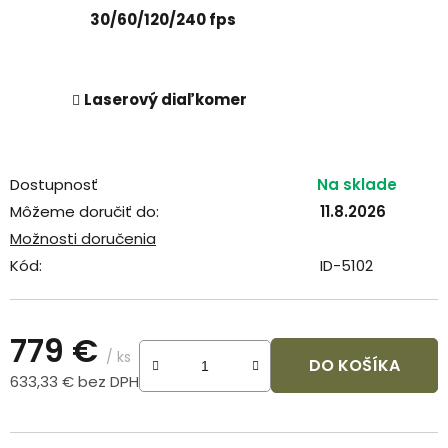
30/60/120/240 fps
Laserový diaľkomer
Dostupnosť
Na sklade
Môžeme doručiť do:
11.8.2026
Možnosti doručenia
Kód:
ID-5102
779 €
/ ks
DO KOŠÍKA
633,33 € bez DPH
Jednotková cena: