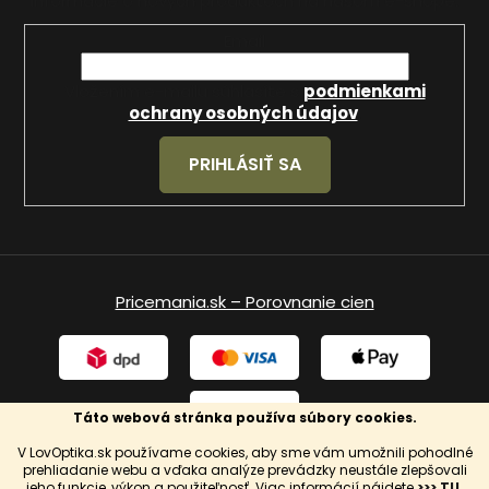
informácie o nových produktoch na našom e-shope.
Email
Vložením e-mailu súhlasíte s
podmienkami
ochrany osobných údajov
.
PRIHLÁSIŤ SA
Pricemania.sk – Porovnanie cien
Táto webová stránka používa súbory cookies.
V LovOptika.sk používame cookies, aby sme vám umožnili pohodlné
prehliadanie webu a vďaka analýze prevádzky neustále zlepšovali
jeho funkcie, výkon a použiteľnosť. Viac informácií nájdete
>>> TU
.