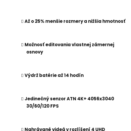
Až o 25% menšie rozmery a nižšia hmotnosť
Možnosť editovania vlastnej zámernej
osnovy
Výdrž batérie až 14 hodín
Jedinečný senzor ATN 4K+ 4056x3040
30/60/120 FPS
Nahrávané videá v rozlíšení 4 UHD