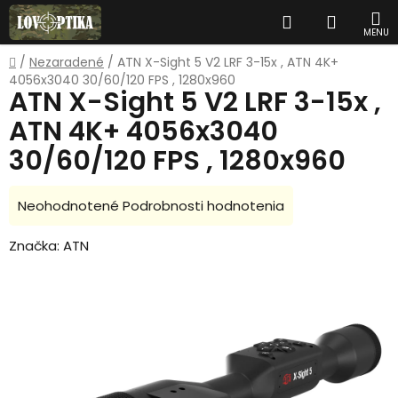
Prejsť
Hľadať
NÁKUP
na
obsah
KOŠÍK
Domov
/
Nezaradené
/
ATN X-Sight 5 V2 LRF 3-15x , ATN 4K+
4056x3040 30/60/120 FPS , 1280x960
ATN X-Sight 5 V2 LRF 3-15x ,
ATN 4K+ 4056x3040
30/60/120 FPS , 1280x960
Priemerné
Neohodnotené
Podrobnosti hodnotenia
hodnotenie
Značka:
ATN
produktu
je
0,0
z
5
hviezdičiek.