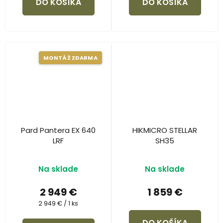
DO KOŠÍKA
DO KOŠÍKA
MONTÁŽ ZDARMA
Pard Pantera EX 640
HIKMICRO STELLAR
LRF
SH35
Na sklade
Na sklade
2 949 €
1 859 €
Jednotková
2 949 € / 1 ks
cena:
DO KOŠÍKA