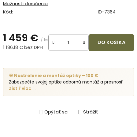
Možnosti doručenia
Kód:
ID-7364
1 459 €
/ ks
DO KOŠÍKA
1 186,18 € bez DPH
Jednotková cena:
🎯 Nastrelenie a montáž optiky – 100 €
Zabezpečte svojej optike odbornú montáž a presnosř.
Zistiř viac →
Opýtať sa
Strážiť