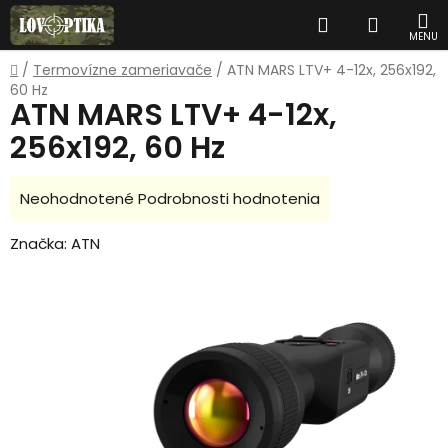
Prejsť
Hľadať
NÁKUP
na
obsah
KOŠÍK
Domov
/
Termovízne zameriavače
/
ATN MARS LTV+ 4-12x, 256x192,
60 Hz
ATN MARS LTV+ 4-12x,
256x192, 60 Hz
Priemerné
Neohodnotené
Podrobnosti hodnotenia
hodnotenie
Značka:
ATN
produktu
je
0,0
z
5
hviezdičiek.