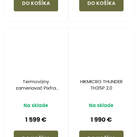
DO KOŠÍKA
DO KOŠÍKA
Termovízny
HIKMICRO THUNDER
zameriavač Pixfra
TH35P 2.0
Chiron C635 LRF
(verzia s
Na sklade
Na sklade
diaľkomerom)
1 599 €
1 990 €