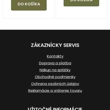
DO KOŠÍKA
Z
á
ZÁKAZNÍCKY SERVIS
p
ä
Kontakty
t
Doprava a platba
i
Nákup na splátky
e
Obchodné podmienky
Ochrana osobných údajov
Reklamácie a vrátenie tovaru
UŽITOČNÉ INFORMÁCIE