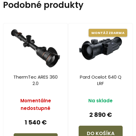
Podobné produkty
MONTÁŽ ZDARMA
ThermTec ARES 360
Pard Ocelot 640 Q
2.0
LRF
Momentálne
Na sklade
nedostupné
2 890 €
1 540 €
DO KOŠÍKA